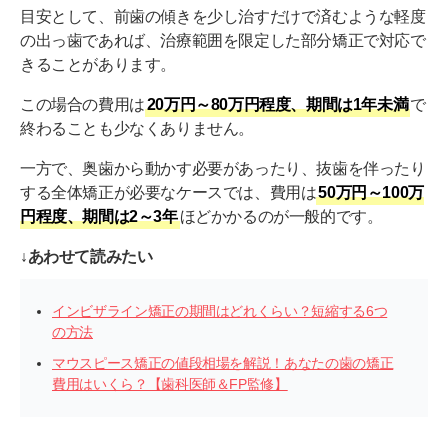
目安として、前歯の傾きを少し治すだけで済むような軽度
の出っ歯であれば、治療範囲を限定した部分矯正で対応で
きることがあります。
この場合の費用は
20万円～80万円程度、期間は1年未満
で
終わることも少なくありません。
一方で、奥歯から動かす必要があったり、抜歯を伴ったり
する全体矯正が必要なケースでは、費用は
50万円～100万
円程度、期間は2～3年
ほどかかるのが一般的です。
↓あわせて読みたい
インビザライン矯正の期間はどれくらい？短縮する6つ
の方法
マウスピース矯正の値段相場を解説！あなたの歯の矯正
費用はいくら？【歯科医師＆FP監修】