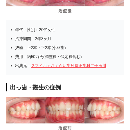
年代・性別：20代女性
治療期間：2年3ヶ月
抜歯：上2本・下2本(小臼歯)
費用：約50万円(調整費・保定費含む)
出典元：
スマイル＋さくらい歯列矯正歯科二子玉川
出っ歯・叢生の症例