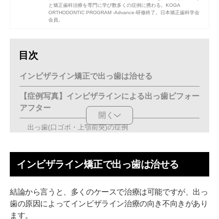
と矯正歯科治療を専門に学び数多くの症例に携わる。KOGA
ORTHODONTIC PROGRAM -Advance-研修終了。
日本矯正歯科学会
会員。
目次
インビザライン矯正で出っ歯は治せる
【症例写真】インビザラインによる出っ歯ビフォー
アフター
開く
出っ歯(口ゴボ・上顎前突)の症例
出っ歯・叢生の症例
インビザライン矯正で出っ歯は治せる
出っ歯・過蓋咬合の症例
出っ歯・叢生・過蓋咬合の症例
結論から言うと、多くのケースで治療は可能ですが、出っ
Oh my teethのインビザライン矯正の症例
歯の原因によってインビザライン治療の向き不向きがあり
ます。