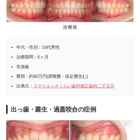
年代・性別：10代男性
治療期間：6ヶ月
非抜歯
費用：約50万円(調整費・保定費含む)
出典元：
スマイル＋さくらい歯列矯正歯科二子玉川
出っ歯・叢生・過蓋咬合の症例