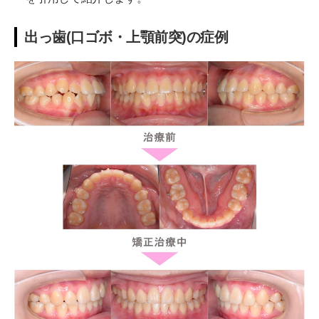
出っ歯(口ゴボ・上顎前突)の症例