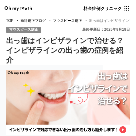
料金
症例
クリニック
TOP
歯科矯正ブログ
マウスピース矯正
出っ歯はインビザラインで
マウスピース矯正
最終更新日：2025年8月18日
出っ歯はインビザラインで治せる？
インビザラインの出っ歯の症例を紹
介