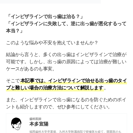
「インビザラインで出っ歯は治る？」
「インビザラインに失敗して、逆に出っ歯が悪化するって
本当？」
このような悩みや不安を抱えていませんか？
結論から言うと、多くの出っ歯はインビザラインで治療が
可能です。しかし、出っ歯の原因によっては治療が難しい
ケースがあるのも事実。
そこで
本記事では、インビザラインで治せる出っ歯のタイ
プと難しい場合の治療方法について解説します
。
また、インビザラインで出っ歯になるのを防ぐためのポイ
ントも紹介しますので、ぜひ参考にしてください。
歯科医師
本多宣陽
福岡歯科大学
卒業後、
九州大学附属病院
で研修医を経て、開業医のも