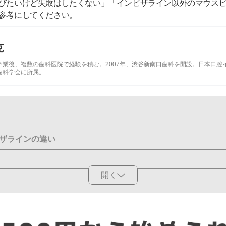
びたいけど失敗はしたくない」「インビザライン以外のマウス
参考にしてください。
克
卒業後、複数の歯科医院で経験を積む。2007年、
渋谷新南口歯科
を開設。
日本口腔
歯科学会
に所属。
ザラインの違い
開く