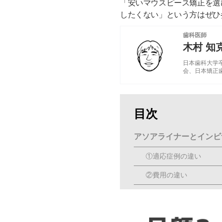
「安いマウスピース矯正を選
したくない」という方はぜひ
歯科医師
木村 知
日本歯科大学
会
、
日本矯正
目次
アソアライナーとインビ
①適応症例の違い
②費用の違い
③装着時間の違い
④形状の違い