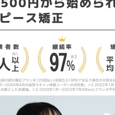
めな人
めな人
ライナー？インビザライン？まずは矯正相談へ