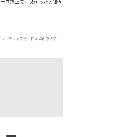
ピース矯正でも良かったと後悔
インプラント学会
、
日本歯内療法学