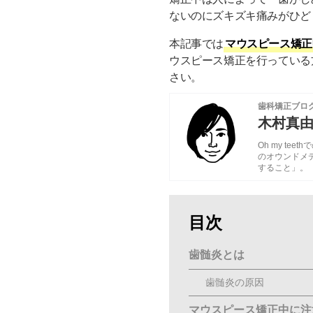
ないのにズキズキ痛みがひど
本記事では
マウスピース矯正
ウスピース矯正を行っている
さい。
歯科矯正ブロ
木村真
Oh my te
のオウンドメ
すること」。
目次
歯髄炎とは
歯髄炎の原因
マウスピース矯正中に注