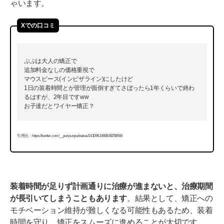
ゃいます。
Xでの口コミ
ぷぷは大人の矯正で
追加料金なしの価格重視で
マウスピース(インビザライン)にしたけど
1日の装着時間とか管理が面倒すぎてさぼったら1年くらいで終わ
るはすが、2年目ですww
お子達だとワイヤー矯正？
引用元：https://twitter.com/__puripuripu/status/1410941946936258564
装着時間が足りず計画通りに治療が進まないと、治療期間
が長引いてしまうこともあります
。結果として、矯正への
モチベーション維持が難しくなる可能性もあるため、装着
時間を守り、矯正をスムーズに進めることが大切です。