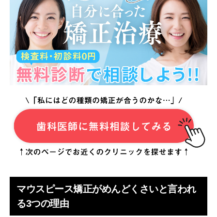
マウスピース矯正がどうしても合わなそうならワイヤー
矯正も検討しよう
めんどくさいだけじゃない！マウスピース矯正はこ
んな人におすすめ
【重要】マウスピース矯正でなおせるのは軽度～中度の
歯並びの人
なるべく通院回数を減らしたい人
周りに矯正しているのがバレたくない人
痛みに弱くて矯正できるか不安な人
金属アレルギーの心配がある人
マウスピース矯正で挫折しないために！継続する4
つのコツ
マウスピース矯正がめんどくさいと言われ
る3つの理由
スマホのアプリやリマインダーを活用する