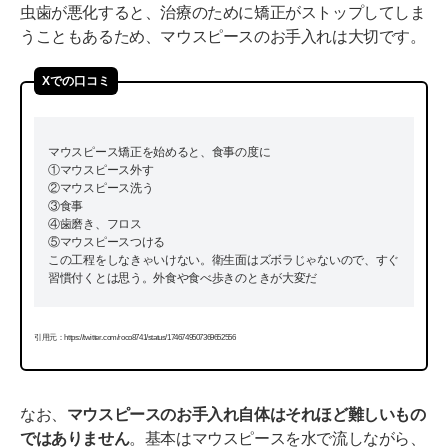
虫歯が悪化すると、治療のために矯正がストップしてしま
うこともあるため、マウスピースのお手入れは大切です。
Xでの口コミ
マウスピース矯正を始めると、食事の度に
①マウスピース外す
②マウスピース洗う
③食事
④歯磨き、フロス
⑤マウスピースつける
この工程をしなきゃいけない。衛生面はズボラじゃないので、すぐ
習慣付くとは思う。外食や食べ歩きのときが大変だ
引用元：https://twitter.com/roco8741/status/1746749507369652556
なお、
マウスピースのお手入れ自体はそれほど難しいもの
ではありません
。基本はマウスピースを水で流しながら、