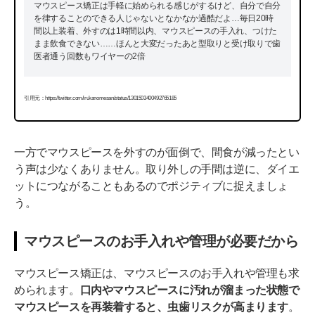
マウスピース矯正は手軽に始められる感じがするけど、自分で自分
を律することのできる人じゃないとなかなか過酷だよ…毎日20時
間以上装着、外すのは1時間以内、マウスピースの手入れ、つけた
まま飲食できない……ほんと大変だったあと型取りと受け取りで歯
医者通う回数もワイヤーの2倍
引用元：https://twitter.com/irukanomesan/status/1301503400492765185
一方でマウスピースを外すのが面倒で、間食が減ったとい
う声は少なくありません。取り外しの手間は逆に、ダイエ
ットにつながることもあるのでポジティブに捉えましょ
う。
マウスピースのお手入れや管理が必要だから
マウスピース矯正は、マウスピースのお手入れや管理も求
められます。
口内やマウスピースに汚れが溜まった状態で
マウスピースを再装着すると、虫歯リスクが高まります
。