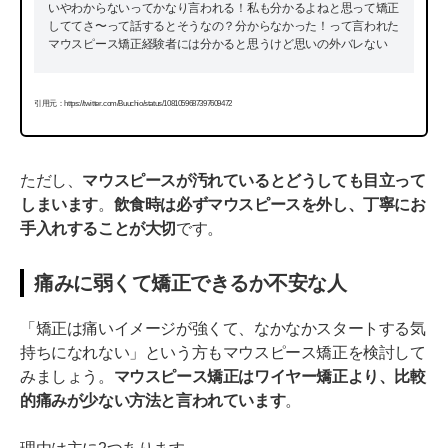
いやわからないってかなり言われる！私も分かるよねと思って矯正
しててさ〜って話するとそうなの？分からなかった！って言われた
マウスピース矯正経験者には分かると思うけど思いの外バレない
引用元：https://twitter.com/Buuchio/status/1081059687397609472
ただし、
マウスピースが汚れているとどうしても目立って
しまいます
。
飲食時は必ずマウスピースを外し、丁寧にお
手入れすることが大切
です。
痛みに弱くて矯正できるか不安な人
「矯正は痛いイメージが強くて、なかなかスタートする気
持ちになれない」という方もマウスピース矯正を検討して
みましょう。
マウスピース矯正はワイヤー矯正より、比較
的痛みが少ない方法と言われています
。