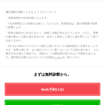
矯正歯科治療にともなうリスクについて
・
保険適用外の自由診療となります。
・
1日20時間以上の装着をお願いしております。装着状況は、歯の移動量や効果
に影響します。
・
理想の歯並びに近付けるよう、綿密に治療計画を立てています。ただし、実際
の歯の動きには個人差があるため、必ずしも想定した通りに歯が動くという訳で
はありません。
・
Oh my teethのマウスピース矯正に限らずすべての歯科矯正に共通することで
すが、効果や感じ方、また歯がどのくらい動くかについては個人差があり、どの
矯正方法を選んだ場合でも、満足のいく治療結果が得られない可能性がありま
す。歯科矯正治療におけるリスクの詳細は
こちら
をご覧ください
まずは無料診断から。
Web予約(1分)