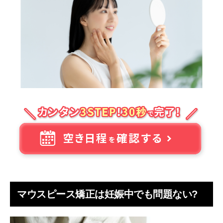
治療期間はどれくらいかかる？
マウスピース矯正中に妊娠が発覚したら何をすべき？
妊娠中に矯正をするならマウスピース矯正がおすす
め
体調が悪いときは装置を外せる
口腔内と装置のケアがしやすい
痛みが比較的少ない
金属アレルギーの心配がない
通院回数が少ない
妊娠中にマウスピース矯正ができるか相談してみよ
う
マウスピース矯正は妊娠中でも問題ない?