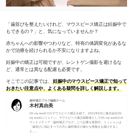
「歯並びを整えたいけれど、マウスピース矯正は妊娠中で
もできるの？」と、気になっていませんか？
赤ちゃんへの影響やつわりなど、特有の体調変化があるな
かで治療を続けられるか不安になりますよね。
妊娠中の矯正は可能ですが、レントゲン撮影を避けるな
ど、通常とは異なる配慮も必要です。
そこでこの記事では、
妊娠中のマウスピース矯正で知って
おきたい注意点や、よくある疑問を詳しく解説します。
歯科矯正ブログ編集チーム
木村真由美
Oh my teethでのマウスピース矯正を経て、2021年6月に株式会社Oh
my teethにジョイン。マウスピース矯正経験者としてOh my teethのオ
ウンドメディア「歯科矯正ブログ」にて記事を更新中。ミッションは
「歯並びに悩むすべての方に歯科矯正の確かな情報をお届けするこ
と」。