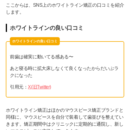
ここからは、SNS上のホワイトライン矯正の口コミを紹介
します。
ホワイトラインの良い口コミ
ホワイトラインの良い口コミ
前歯は確実に動いてる感ある〜
あと寝る時に拡大床しなくて良くなったからだいぶラ
クになった
引用元：
X(旧Twitter)
ホワイトライン矯正はほかのマウスピース矯正ブランドと
同様に、マウスピースを自分で装着して歯並びを整えてい
きます。矯正期間中はクリニックに定期的に通院し、新し