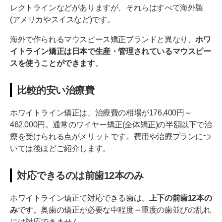
レクトラインなどがありますが、それらはすべて海外製
できるだけ安く前歯の歯並びを治したい人
(アメリカやスイスなど)です。
矯正を早く終わらせたい人
海外で作られるマウスピース矯正ブランドと異なり、
ホワ
イトライン矯正は日本で生産・管理されているマウスピー
まずはマウスピース矯正をお試ししたい人
スを使うことができます
。
ホワイトライン矯正は気軽に試せるマウスピース矯
正
比較的安い治療費
※本記事掲載内容について
ホワイトライン矯正は、治療費の相場が176,400円～
462,000円。通常のワイヤー矯正(全体矯正)の半額以下で治
療を受けられる点がメリットです。費用や治療プランにつ
いては後ほどご紹介します。
対応できるのは前歯12本のみ
ホワイトライン矯正で対応できる歯は、
上下の前歯12本の
み
です。奥歯の矯正が必要な中程度～重度の歯並びの乱れ
には対応できません。