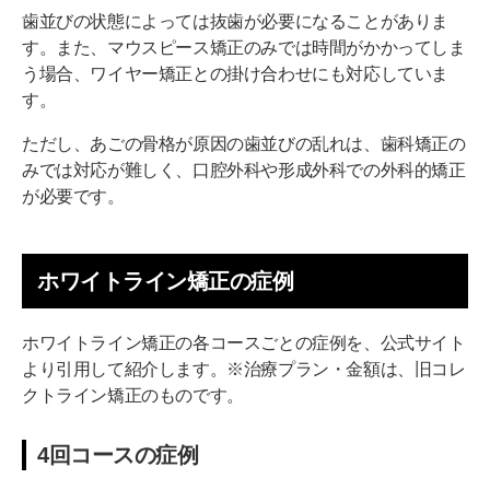
歯並びの状態によっては抜歯が必要になることがありま
す。また、マウスピース矯正のみでは時間がかかってしま
う場合、ワイヤー矯正との掛け合わせにも対応していま
す。
ただし、あごの骨格が原因の歯並びの乱れは、歯科矯正の
みでは対応が難しく、口腔外科や形成外科での外科的矯正
が必要です。
ホワイトライン矯正の症例
ホワイトライン矯正の各コースごとの症例を、公式サイト
より引用して紹介します。※治療プラン・金額は、旧コレ
クトライン矯正のものです。
4回コースの症例