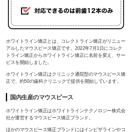
ホワイトライン矯正の費用
治療コースは4種類
各治療コースの詳細
追加で必要な費用
ホワイトライン矯正とは、コレクトライン矯正がリニュー
アルしたマウスピース矯正です。2022年7月1日にコレク
ホワイトライン矯正とほかのブランドとの違い
トライン矯正からホワイトライン矯正に名前を変え、サー
ビスを開始しました。
キレイラインやインビザラインとの比較
ホワイトライン矯正はクリニック通院型のマウスピース矯
ホワイトラインの矯正治療の流れ
正で、約50の歯科クリニックで提供を開始しています。
①予約
国内生産のマウスピース
②治療検査・計画
③治療開始
ホワイトライン矯正はホワイトラインテクノロジー株式会
社が運営するマウスピース矯正ブランド。
④保定期間
ほかのマウスピース矯正ブランドにはインビザラインやコ
【まとめ】ホワイトラインがおすすめの人