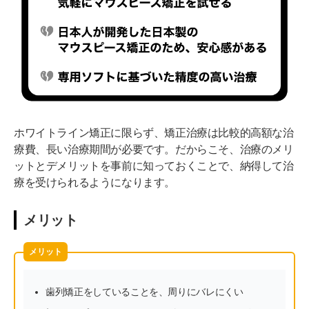
ホワイトライン矯正に限らず、矯正治療は比較的高額な治
療費、長い治療期間が必要です。だからこそ、治療のメリ
ットとデメリットを事前に知っておくことで、納得して治
療を受けられるようになります。
メリット
メリット
歯列矯正をしていることを、周りにバレにくい