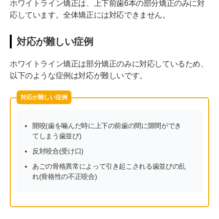
ホワイトライン矯正は、上下前歯6本の部分矯正のみに対
応しています。全体矯正には対応できません。
対応が難しい症例
ホワイトライン矯正は部分矯正のみに対応しているため、
以下のような症例は対応が難しいです。
対応が難しい症例
開咬(歯を噛んだ時に上下の前歯の間に隙間ができ
てしまう歯並び)
反対咬合(受け口)
あごの骨格異常によって引き起こされる歯並びの乱
れ(骨格性の不正咬合)