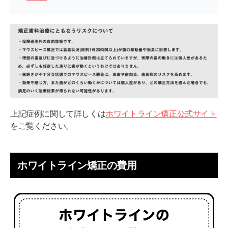
上記症例に関して詳しくは
ホワイトライン矯正公式サイト
をご覧ください。
ホワイトライン矯正の費用