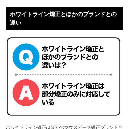
ホワイトライン矯正とほかのブランドとの
違い
ホワイトライン矯正はほかのマウスピース矯正ブランドと