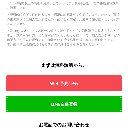
・
1日20時間以上の装着をお願いしております。装着状況は、歯の移動量や効果
に影響します。
・
理想の歯並びに近付けるよう、綿密に治療計画を立てています。ただし、実際
の歯の動きには個人差があるため、必ずしも想定した通りに歯が動くという訳で
はありません。
・
Oh my teethのマウスピース矯正に限らずすべての歯科矯正に共通することで
すが、効果や感じ方、また歯がどのくらい動くかについては個人差があり、どの
矯正方法を選んだ場合でも、満足のいく治療結果が得られない可能性がありま
す。歯科矯正治療におけるリスクの詳細は
こちら
をご覧ください
まずは無料診断から。
Web予約(1分)
LINE友達登録
お電話でのお問い合わせ