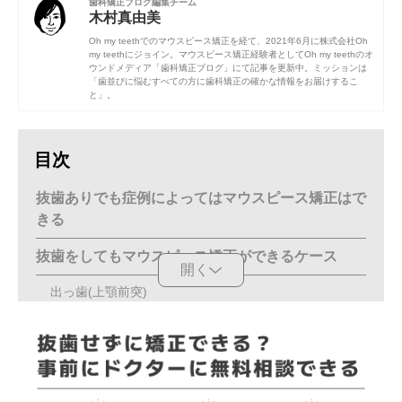
歯科矯正ブログ編集チーム
木村真由美
Oh my teethでのマウスピース矯正を経て、2021年6月に株式会社Oh
my teethにジョイン。マウスピース矯正経験者としてOh my teethのオ
ウンドメディア「歯科矯正ブログ」にて記事を更新中。ミッションは
「歯並びに悩むすべての方に歯科矯正の確かな情報をお届けするこ
と」。
目次
抜歯ありでも症例によってはマウスピース矯正はで
きる
抜歯をしてもマウスピース矯正ができるケース
開く
出っ歯(上顎前突)
受け口(反対咬合)
デコボコの歯並び(叢生)
親知らずも生え方によっては抜歯が必要