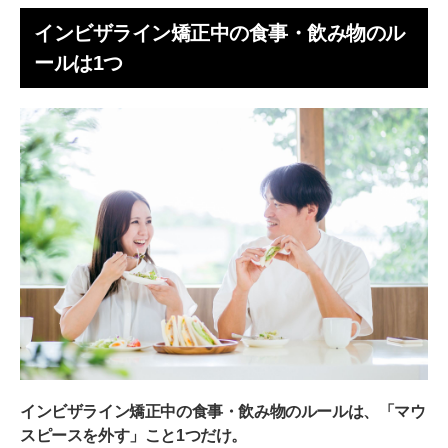
虫歯になりやすいから
インビザライン矯正中の食事・飲み物のル
インビザライン矯正中の食事でよくある質問
ールは1つ
インビザライン中の食事で注意することはある？
外食や食べ歩きはできる？
どうしても外せないときは？
インビザラインのマウスピースをつけたまま食べてしま
ったら？
マウスピースを装着したままお酒は飲めるの？
ストローを使えばジュースを飲んでも大丈夫？
インビザライン中でも食事・飲み物を楽しむコツ
保管ケース・口腔ケアアイテムを持ち歩く
インビザライン矯正中の食事・飲み物のルールは、「マウ
水・炭酸水しか飲まない
スピースを外す」こと1つだけ。