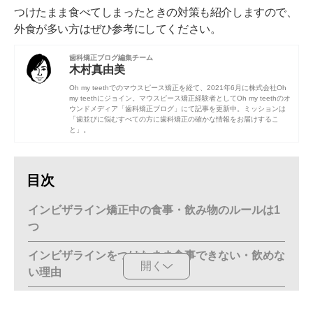
つけたまま食べてしまったときの対策も紹介しますので、
外食が多い方はぜひ参考にしてください。
歯科矯正ブログ編集チーム
木村真由美
Oh my teethでのマウスピース矯正を経て、2021年6月に株式会社Oh
my teethにジョイン。マウスピース矯正経験者としてOh my teethのオ
ウンドメディア「歯科矯正ブログ」にて記事を更新中。ミッションは
「歯並びに悩むすべての方に歯科矯正の確かな情報をお届けするこ
と」。
目次
インビザライン矯正中の食事・飲み物のルールは1
つ
インビザラインをつけたまま食事できない・飲めな
開く
い理由
マウスピースが汚れる・変形するから