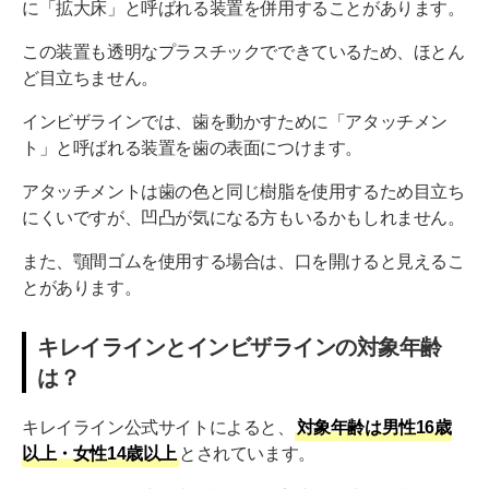
に「拡大床」と呼ばれる装置を併用することがあります。
この装置も透明なプラスチックでできているため、ほとん
ど目立ちません。
インビザラインでは、歯を動かすために「アタッチメン
ト」と呼ばれる装置を歯の表面につけます。
アタッチメントは歯の色と同じ樹脂を使用するため目立ち
にくいですが、凹凸が気になる方もいるかもしれません。
また、顎間ゴムを使用する場合は、口を開けると見えるこ
とがあります。
キレイラインとインビザラインの対象年齢
は？
キレイライン公式サイトによると、
対象年齢は男性16歳
以上・女性14歳以上
とされています。