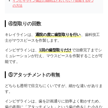
インビザライン矯正の期間はどれくらい？短縮する6つ
の方法
④型取りの回数
キレイラインは、
通院の度に歯型取りを行い
、歯科技工
士がマウスピースを作製します。
インビザラインは、
1回の歯型取りだけ
で治療完了までシ
ミュレーションが行え、マウスピースを作製することが可
能です。
⑤アタッチメントの有無
どちらも透明で目立ちにくいですが、細かな違いがありま
す。
インビザラインは、歯を計画通りに効率よく動かすため、
歯の表面に「アタッチメント」という歯の色をした小さな