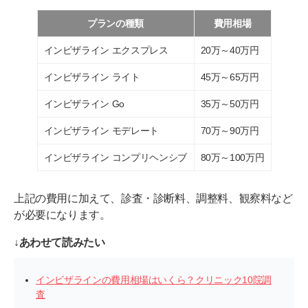
プランの種類
費用相場
インビザライン エクスプレス
20万～40万円
インビザライン ライト
45万～65万円
インビザライン Go
35万～50万円
インビザライン モデレート
70万～90万円
インビザライン コンプリヘンシブ
80万～100万円
上記の費用に加えて、診査・診断料、調整料、観察料など
が必要になります。
↓あわせて読みたい
インビザラインの費用相場はいくら？クリニック10院調
査