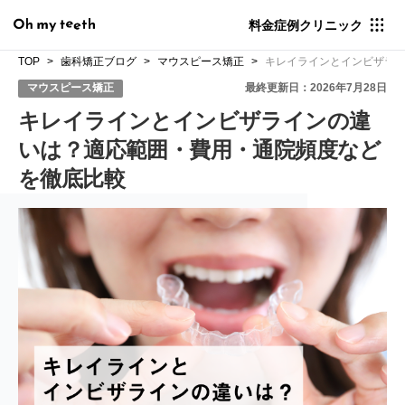
料金
症例
クリニック
TOP
歯科矯正ブログ
マウスピース矯正
キレイラインとインビザラ
マウスピース矯正
最終更新日：2026年7月28日
キレイラインとインビザラインの違
いは？適応範囲・費用・通院頻度など
を徹底比較