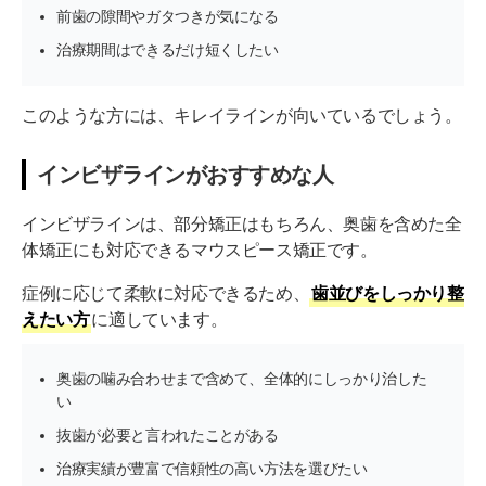
前歯の隙間やガタつきが気になる
治療期間はできるだけ短くしたい
このような方には、キレイラインが向いているでしょう。
インビザラインがおすすめな人
インビザラインは、部分矯正はもちろん、奥歯を含めた全
体矯正にも対応できるマウスピース矯正です。
症例に応じて柔軟に対応できるため、
歯並びをしっかり整
えたい方
に適しています。
奥歯の噛み合わせまで含めて、全体的にしっかり治した
い
抜歯が必要と言われたことがある
治療実績が豊富で信頼性の高い方法を選びたい