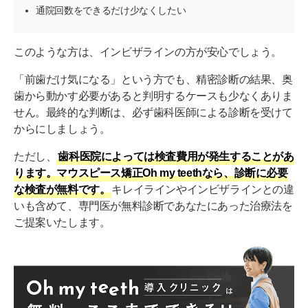
通院回数をできるだけ少なくしたい
このような方は、インビザラインの方が安心でしょう。
「前歯だけ気になる」という方でも、精密診断の結果、奥
歯から動かす必要があると判明するケースも少なくありま
せん。最終的な判断は、必ず歯科医師による診断を受けて
からにしましょう。
ただし、
歯科医院によっては検査費用が発生することがあ
ります。マウスピース矯正Oh my teethなら、診断に必要
な検査が無料です。
キレイラインやインビザラインとの違
いも含めて、専門医が無料診断であなたにあった治療法を
ご提案いたします。