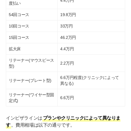
4.4万円
度払い
54回コース
19.8万円
10回コース
33万円
15回コース
46.2万円
拡大床
4.4万円
リテーナー(マウスピース
2.2万円
型)
6.6万円程度(クリニックによって
リテーナー(プレート型)
異なる)
リテーナー(ワイヤー型固
6.6万円
定式)
インビザラインは
プランやクリニックによって異なりま
す
。費用相場は以下の通りです。