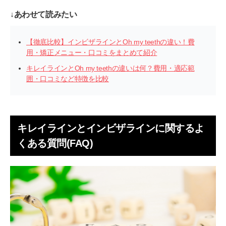
↓あわせて読みたい
【徹底比較】インビザラインとOh my teethの違い！費
用・矯正メニュー・口コミをまとめて紹介
キレイラインとOh my teethの違いは何？費用・適応範
囲・口コミなど特徴を比較
キレイラインとインビザラインに関するよ
くある質問(FAQ)