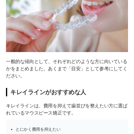
一般的な傾向として、それぞれどのような方に向いている
かをまとめました。あくまで「目安」として参考にしてく
ださい。
キレイラインがおすすめな人
キレイラインは、費用を抑えて歯並びを整えたい方に選ば
れているマウスピース矯正です。
とにかく費用を抑えたい