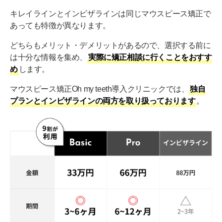
キレイラインとインビザラインは同じマウスピース矯正で
あっても特徴が異なります。
どちらもメリット・デメリットがあるので、選択する前に
は十分な情報を集め、
実際に矯正相談に行くことをおすす
め
します。
マウスピース矯正Oh my teeth導入クリニックでは、
独自
プランとインビザラインの両方を取り扱っております
。