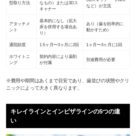
型取り方法
なもの）または3Dス
など）が主流
キャナー
基本的になし（拡大
アタッチメ
あり（歯を効率的に
床を併用する場合あ
ント
動かすため）
り）
通院頻度
1.5ヶ月〜3ヶ月に2回
1ヶ月〜3ヶ月に1回
ホワイトニ
契約内容により薬剤
別途費用が必要
ング
が付属
※費用や期間はあくまで目安であり、歯並びの状態やクリ
ニックによって大きく異なります。
キレイラインとインビザラインの5つの違
い