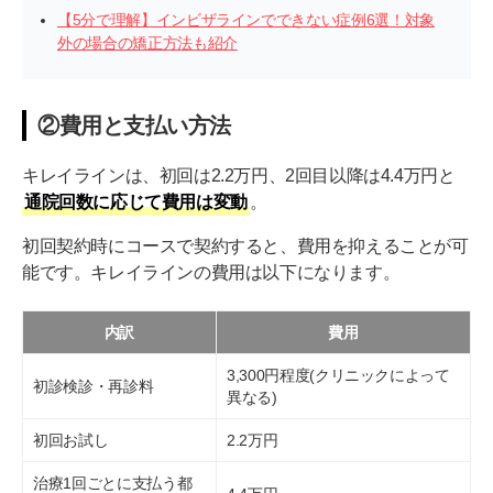
【5分で理解】インビザラインでできない症例6選！対象
外の場合の矯正方法も紹介
②費用と支払い方法
キレイラインは、初回は2.2万円、2回目以降は4.4万円と
通院回数に応じて費用は変動
。
初回契約時にコースで契約すると、費用を抑えることが可
能です。キレイラインの費用は以下になります。
内訳
費用
3,300円程度(クリニックによって
初診検診・再診料
異なる)
初回お試し
2.2万円
治療1回ごとに支払う都