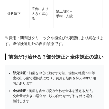
症例により
矯正期間＋
骨
外科矯正
大きく異な
−
手術・入院
度
る
※費用・期間はクリニックや歯並びの状態により異なりま
す。※保険適用外の自由診療です。
前歯だけ治せる？部分矯正と全体矯正の違い
部分矯正
: 前歯を中心に動かす方法。歯性の軽度〜中等
度の出っ歯で選択肢になり、費用と期間を抑えやすい傾
向があります
全体矯正
: 奥歯を含めて咬み合わせ全体を整える方法。
突出量が大きい場合や、咬み合わせのずれを伴う場合に
検討します