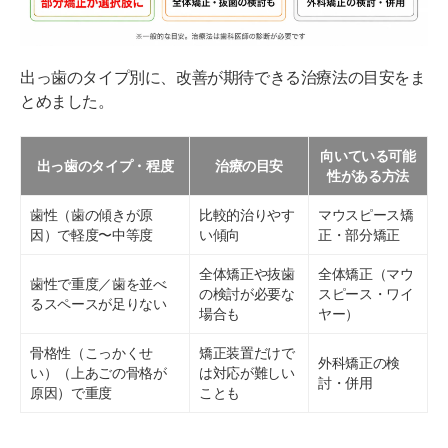
出っ歯は自力で治せる？「押してたら治った」の真
相
出っ歯矯正のビフォーアフター症例
出っ歯のタイプ別に、改善が期待できる治療法の目安をま
とめました。
出っ歯に悩む人はどれくらい？放置するとどうな
る？
向いている可能
出っ歯のタイプ・程度
治療の目安
目的別｜出っ歯矯正の悩みから記事を探す
性がある方法
出っ歯矯正のよくある質問
歯性（歯の傾きが原
比較的治りやす
マウスピース矯
因）で軽度〜中等度
い傾向
正・部分矯正
出っ歯は押してたら治ったり、自力で治せたりします
か？
全体矯正や抜歯
全体矯正（マウ
歯性で重度／歯を並べ
の検討が必要な
スピース・ワイ
るスペースが足りない
矯正後に出っ歯は後戻りしますか？
場合も
ヤー）
横顔・顔つきはどのくらい変わりますか？
骨格性（こっかくせ
矯正装置だけで
外科矯正の検
い）（上あごの骨格が
は対応が難しい
討・併用
出っ歯矯正の費用を安く抑える方法はありますか？
原因）で重度
ことも
前歯だけの矯正で出っ歯は治せますか？