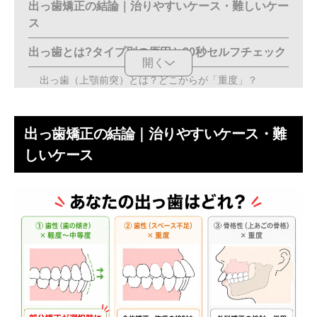
出っ歯矯正の結論｜治りやすいケース・難しいケー
ス
出っ歯とは?タイプ別の原因と30秒セルフチェック
開く
出っ歯（上顎前突）とは？どこからが「重度」？
歯性・骨格性・習癖｜3つの原因タイプ
出っ歯矯正の結論｜治りやすいケース・難
30秒セルフチェック：あなたの出っ歯はどのタイプ？
しいケース
出っ歯矯正の治療法比較｜マウスピース・ワイヤ
ー・外科矯正
前歯だけ治せる？部分矯正と全体矯正の違い
マウスピース矯正・ワイヤー矯正、装置はどう選ぶ？
重度・骨格性の場合は外科矯正・併用も検討
出っ歯矯正の費用・期間の目安