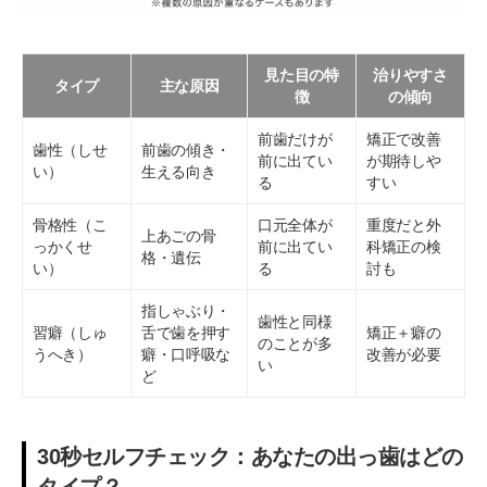
見た目の特
治りやすさ
タイプ
主な原因
徴
の傾向
前歯だけが
矯正で改善
歯性（しせ
前歯の傾き・
前に出てい
が期待しや
い）
生える向き
る
すい
骨格性（こ
口元全体が
重度だと外
上あごの骨
っかくせ
前に出てい
科矯正の検
格・遺伝
い）
る
討も
指しゃぶり・
歯性と同様
習癖（しゅ
舌で歯を押す
矯正＋癖の
のことが多
うへき）
癖・口呼吸な
改善が必要
い
ど
30秒セルフチェック：あなたの出っ歯はどの