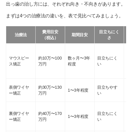
出っ歯の治し方には、それぞれ向き・不向きがあります。
まずは4つの治療法の違いを、表で見比べてみましょう。
費用目安
目立ちにく
治療法
期間目安
（税込）
さ
マウスピー
約10万〜100
数ヶ月〜3年
目立ちにく
歯
ス矯正
万円
程度
い
度
中
表側ワイヤ
約30万〜130
目立ちやす
1〜3年程度
度
ー矯正
万円
い
伴
見
裏側ワイヤ
約40万〜170
目立ちにく
で
1〜3年程度
ー矯正
万円
い
対
ケ