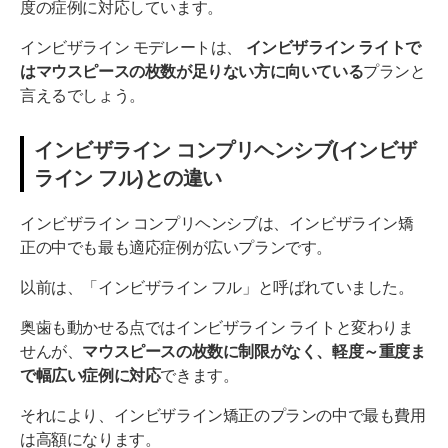
度の症例に対応しています。
インビザライン モデレートは、
インビザライン ライトで
はマウスピースの枚数が足りない方に向いている
プランと
言えるでしょう。
インビザライン コンプリヘンシブ(インビザ
ライン フル)との違い
インビザライン コンプリヘンシブは、インビザライン矯
正の中でも最も適応症例が広いプランです。
以前は、「インビザライン フル」と呼ばれていました。
奥歯も動かせる点ではインビザライン ライトと変わりま
せんが、
マウスピースの枚数に制限がなく、軽度～重度ま
で幅広い症例に対応
できます。
それにより、インビザライン矯正のプランの中で最も費用
は高額になります。