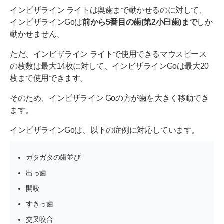
インビザライン ライトは奥歯まで動かせるのに対して、
インビザラインGoは
前から5番目の歯(第2小臼歯)まで
しか
動かせません。
ただ、インビザライン ライトで使用できるマウスピース
の枚数は最大14枚に対して、インビザラインGoは最大20
枚まで使用できます。
そのため、インビザライン Goの方が歯を大きく移動でき
ます。
インビザラインGoは、以下の症例に対応しています。
ガタガタの歯並び
出っ歯
開咬
すきっ歯
交叉咬合