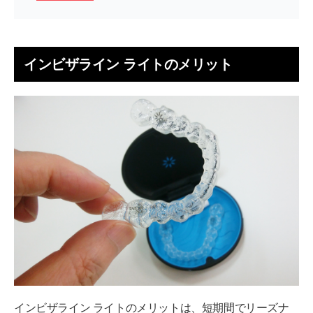
インビザライン ライトのメリット
インビザライン ライトのメリットは、短期間でリーズナ