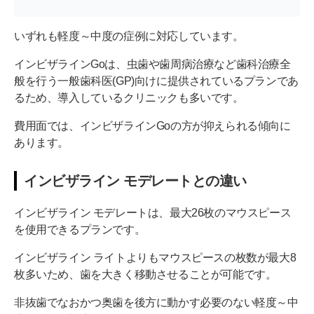
いずれも軽度～中度の症例に対応しています。
インビザラインGoは、虫歯や歯周病治療など歯科治療全
般を行う一般歯科医(GP)向けに提供されているプランであ
るため、導入しているクリニックも多いです。
費用面では、インビザラインGoの方が抑えられる傾向に
あります。
インビザライン モデレートとの違い
インビザライン モデレートは、最大26枚のマウスピース
を使用できるプランです。
インビザライン ライトよりもマウスピースの枚数が最大8
枚多いため、歯を大きく移動させることが可能です。
非抜歯でなおかつ奥歯を後方に動かす必要のない軽度～中