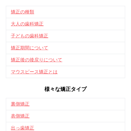
矯正の種類
大人の歯科矯正
子どもの歯科矯正
矯正期間について
矯正後の後戻りについて
マウスピース矯正とは
様々な矯正タイプ
裏側矯正
表側矯正
出っ歯矯正