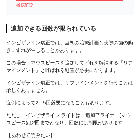
徹底解説
追加できる回数が限られている
インビザライン矯正では、当初の治療計画と実際の歯の動
きにずれが生じることがあります。
この場合、マウスピースを追加してずれを解消する「リフ
ァインメント」と呼ばれる処置が必要になります。
インビザライン矯正では、リファインメントを行うことは
珍しくありません。
症例によって2～5回必要になることもあります。
ただし、インビザライン ライトは、追加アライナー(マウ
スピース)は
2回まで
となり、回数には制限があります。
【あわせて読みたい】