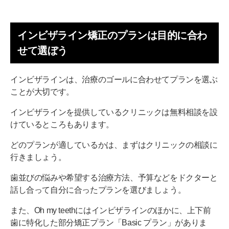
インビザライン矯正のプランは目的に合わ
せて選ぼう
インビザラインは、治療のゴールに合わせてプランを選ぶ
ことが大切です。
インビザラインを提供しているクリニックは無料相談を設
けているところもあります。
どのプランが適しているかは、まずはクリニックの相談に
行きましょう。
歯並びの悩みや希望する治療方法、予算などをドクターと
話し合って自分に合ったプランを選びましょう。
また、Oh my teethにはインビザラインのほかに、上下前
歯に特化した部分矯正プラン「Basic プラン」がありま