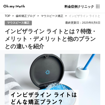
料金
症例
クリニック
TOP
歯科矯正ブログ
マウスピース矯正
インビザライン ライトとは
マウスピース矯正
最終更新日：2025年8月6日
インビザライン ライトとは？特徴・
メリット・デメリットと他のプラン
との違いを紹介