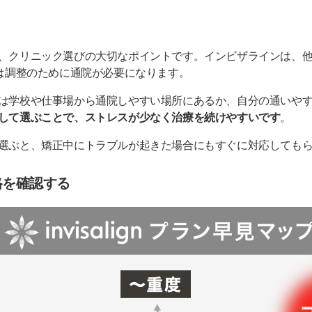
u矯正歯科 銀座医院
】銀座スウェーデン矯正歯科
、クリニック選びの大切なポイントです。インビザラインは、
銀座しらゆり歯科
回は調整のために通院が必要になります。
しらゆり歯科
は学校や仕事場から通院しやすい場所にあるか、自分の通いや
ビザライン矯正クリニックを選ぼう
して選ぶことで、ストレスが少なく治療を続けやすいです
。
選ぶと、矯正中にトラブルが起きた場合にもすぐに対応しても
格を確認する