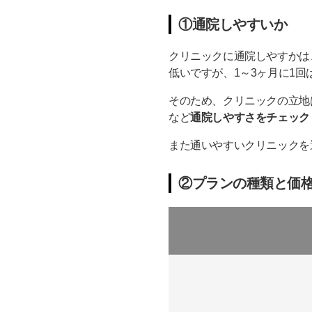
【外苑前駅徒歩2分】Yo
①通院しやすいか
【銀座一丁目駅徒歩1分
クリニックに通院しやすかは
【新橋駅徒歩4分】新橋
低いですが、1～3ヶ月に1
【銀座駅徒歩3分】銀座
そのため、クリニックの立地
通院しやすい銀座のイン
など
通院しやすさをチェック
また通いやすいクリニックを
②プランの種類と価