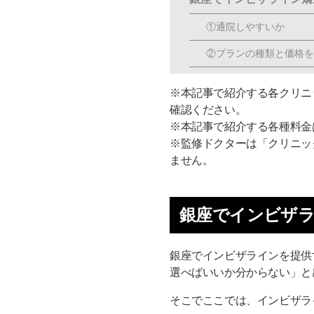
①通院しやすいか
②プランの種類と価格を
③インビザライン矯正に
※本記事で紹介する各クリニッ
④明確に費用を提示して
確認ください。
※本記事で紹介する各種料金
⑤保定期間もサポートが
※監修ドクターは「クリニッ
ません。
⑥インターネット上の口
通わないマウスピース矯正 
銀座でインビザ
東京銀座有楽町矯正歯科
銀座のおすすめインビザ
銀座でインビザラインを提供
【銀座駅徒歩3分】銀座
選べばいいか分からない」と
【銀座駅徒歩1分】銀座
そこでここでは、インビザラ