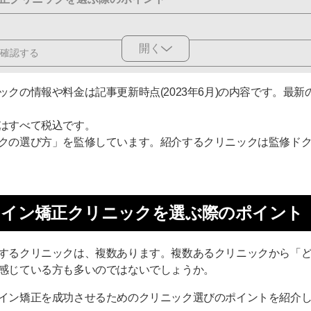
開く
確認する
精通したドクターを選ぶ
クの情報や料金は記事更新時点(2023年6月)の内容です。最
くれるか
はすべて税込です。
受けられるか
クの選び方」を監修しています。紹介するクリニックは監修ド
コミの評価だけで判断しない
Oh my teeth 導入クリニック「東京銀座有楽町矯正歯科」
ライン矯正クリニックを選ぶ際のポイント
ライン矯正クリニック6医院
するクリニックは、複数あります。複数あるクリニックから「
クリアデンタル
感じている方も多いのではないでしょうか。
6丁目のぶデジタル歯科
イン矯正を成功させるためのクリニック選びのポイントを紹介