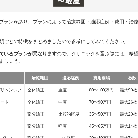
プランがあり、プランによって治療範囲・適応症例・費用・治
類ごとの特徴をまとめましたので参考にしてみてください。
ているプランが異なります
ので、クリニックを選ぶ際には、希
ましょう。
治療範囲
適応症例
費用相場
枚数
プリヘンシブ
全体矯正
重度
80〜100万円
最大99枚
レート
全体矯正
中度
70〜90万円
最大26枚
部分矯正
比較的軽度
35〜50万円
最大20枚
ト
部分矯正
軽度
45〜65万円
最大14枚
スプレス
部分矯正
ごく軽度
20〜40万円
最大7枚