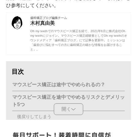
ひ参考にしてください。
歯科矯正ブログ編集チーム
木村真由美
Oh my teethでのマウスピース矯正を経て、2021年6月に株式会社Oh
my teethにジョイン。マウスピース矯正経験者としてOh my teethのオ
ウンドメディア「歯科矯正ブログ」にて記事を更新中。ミッションは
「歯並びに悩むすべての方に歯科矯正の確かな情報をお届けするこ
と」。
目次
マウスピース矯正は途中でやめられるの？
マウスピース矯正を途中でやめるリスクとデメリッ
ト5つ
開く
後戻りしてしまう
歯並びが悪化してしまう