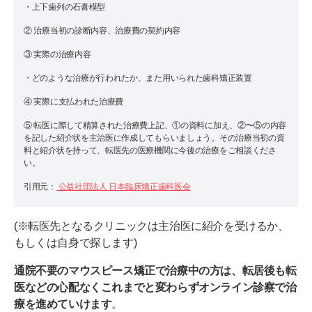
・上下歯列の石膏模型
② 治療当初の診断内容、治療費の契約内容
③ 実際の治療内容
・どのような治療が行われたか、また用いられた歯科矯正装置
④ 実際に支払われた治療費
⑤ 転医に際して精算された治療費上記、①の資料に加え、②〜⑤の内容
を記した紹介状を主治医に作成してもらいましょう。その治療当初の資
料と紹介状を持って、転医先の医療機関に今後の治療をご相談くださ
い。
引用元：
公益社団法人 日本臨床矯正歯科医会
(※転医先となるクリニックは主治医に紹介を受けるか、
もしくは自身で探します)
通院不要のマウスピース矯正で治療中の方は、転居後も転
医などの心配なくこれまでと変わらずオンライン診察で治
療を進めていけます
。