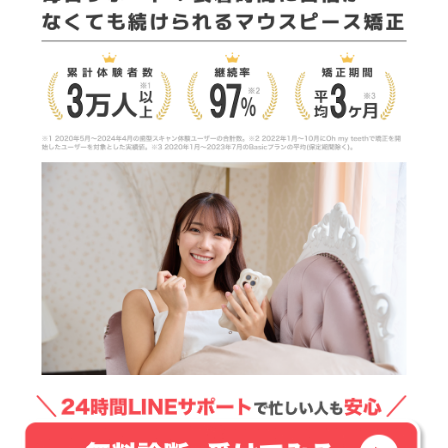
返金されず治療費用が無駄になる
転医しての再治療がむずかしい
治療期間が長期化する
マウスピース矯正を途中でやめたくなるのはどんな
とき？
マウスピース矯正を中断せざるを得ないケース
転居
海外留学
体調の変化(病気・入院・妊娠・出産など)
虫歯や歯周病
マウスピース矯正を途中でやめた後の再治療法
マウスピース矯正